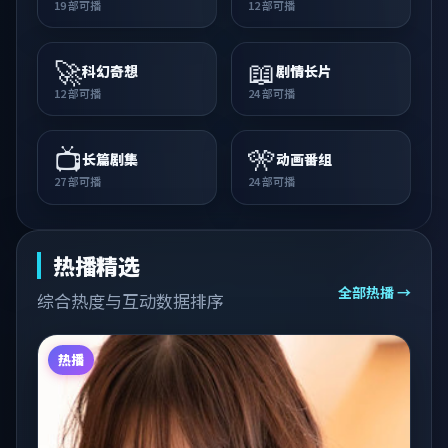
19
部可播
12
部可播
🚀
📖
科幻奇想
剧情长片
12
部可播
24
部可播
📺
🎌
长篇剧集
动画番组
27
部可播
24
部可播
热播精选
全部热播 →
综合热度与互动数据排序
热播