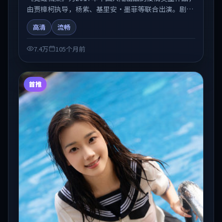
由贾樟柯执导，杨紫、基里安·墨菲等联合出演。剧情
在人物弧光与节奏推进中展开，兼具叙事张力与视听质
高清
流畅
感。适合关注国产在线观看、热播国产剧与院线佳片的
观众收藏与检索延伸。
7.4万
105个月前
首推