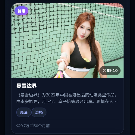
首推
99:10
暴雪边界
《暴雪边界》为2022年中国香港出品的动漫类型作品，
由李安执导，河正宇、章子怡等联合出演。剧情在人物
弧光与节奏推进中展开，兼具叙事张力与视听质感。适
高清
流畅
合关注国产在线观看、热播国产剧与院线佳片的观众收
藏与检索延伸。
9.7万
50个月前