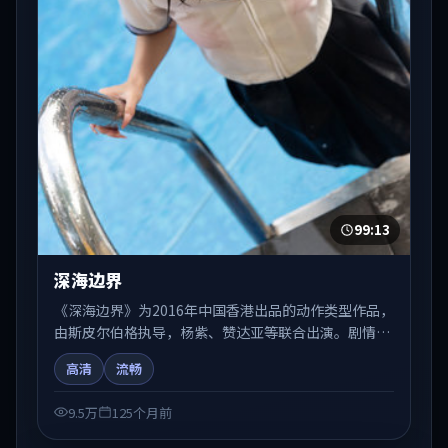
99:13
深海边界
《深海边界》为2016年中国香港出品的动作类型作品，
由斯皮尔伯格执导，杨紫、赞达亚等联合出演。剧情在
人物弧光与节奏推进中展开，兼具叙事张力与视听质
高清
流畅
感。适合关注国产在线观看、热播国产剧与院线佳片的
观众收藏与检索延伸。
9.5万
125个月前