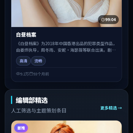
99:04
白昼档案
《白昼档案》为2018年中国香港出品的犯罪类型作品，
由娄烨执导，周冬雨、安妮·海瑟薇等联合出演。剧情
在人物弧光与节奏推进中展开，兼具叙事张力与视听质
高清
流畅
感。适合关注国产在线观看、热播国产剧与院线佳片的
观众收藏与检索延伸。
9.2万
93个月前
编辑部精选
更多精选 →
人工筛选与主题策划条目
首推