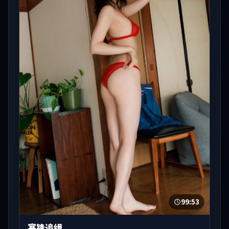
99:53
寒锋追缉