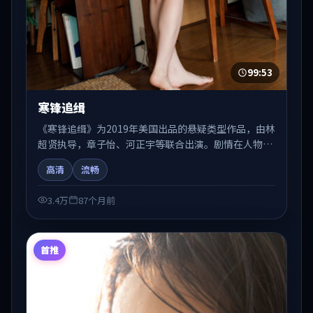
99:53
寒锋追缉
《寒锋追缉》为2019年美国出品的悬疑类型作品，由林
超贤执导，章子怡、河正宇等联合出演。剧情在人物弧
光与节奏推进中展开，兼具叙事张力与视听质感。可与
高清
流畅
站内国产剧、电影、综艺片单交叉检索，便于「国产在
线观看」场景下的类型发现。
3.4万
87个月前
首推