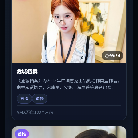
99:34
危城档案
《危城档案》为2015年中国香港出品的动作类型作品，
由林超贤执导，宋康昊、安妮·海瑟薇等联合出演。剧
情在人物弧光与节奏推进中展开，兼具叙事张力与视听
高清
流畅
质感。适合关注国产在线观看、热播国产剧与院线佳片
的观众收藏与检索延伸。
4.6万
133个月前
首推