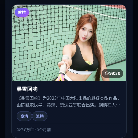
首推
99:20
暴雪回响
《暴雪回响》为2023年中国大陆出品的悬疑类型作品，
由陈凯歌执导，黄渤、赞达亚等联合出演。剧情在人物
弧光与节奏推进中展开，兼具叙事张力与视听质感。适
高清
流畅
合关注国产在线观看、热播国产剧与院线佳片的观众收
藏与检索延伸。
7.8万
40个月前