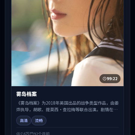
99:22
雾岛档案
《雾岛档案》为2018年英国出品的战争类型作品，由娄
烨执导，胡歌、提莫西·查拉梅等联合出演。剧情在人
物弧光与节奏推进中展开，兼具叙事张力与视听质感。
高清
流畅
可与站内国产剧、电影、综艺片单交叉检索，便于「国
产在线观看」场景下的类型发现。
7.6万
92个月前