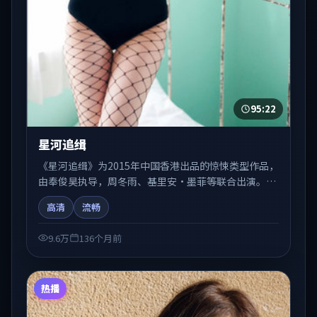
95:22
星河追缉
《星河追缉》为2015年中国香港出品的惊悚类型作品，
由奉俊昊执导，周冬雨、基里安·墨菲等联合出演。剧
情在人物弧光与节奏推进中展开，兼具叙事张力与视听
高清
流畅
质感。适合关注国产在线观看、热播国产剧与院线佳片
的观众收藏与检索延伸。
9.6万
136个月前
热播