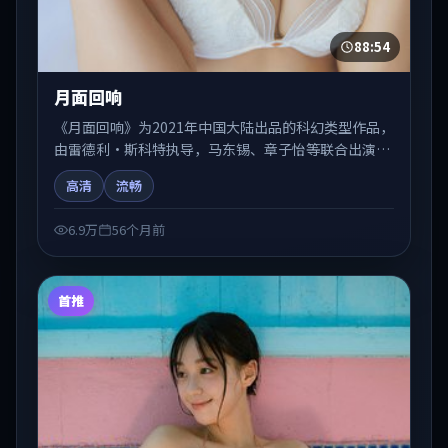
88:54
月面回响
《月面回响》为2021年中国大陆出品的科幻类型作品，
由雷德利·斯科特执导，马东锡、章子怡等联合出演。
剧情在人物弧光与节奏推进中展开，兼具叙事张力与视
高清
流畅
听质感。适合关注国产在线观看、热播国产剧与院线佳
片的观众收藏与检索延伸。
6.9万
56个月前
首推