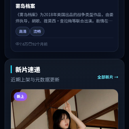
雾岛档案
《雾岛档案》为2018年英国出品的战争类型作品，由娄
烨执导，胡歌、提莫西·查拉梅等联合出演。剧情在人
物弧光与节奏推进中展开，兼具叙事张力与视听质感。
高清
流畅
可与站内国产剧、电影、综艺片单交叉检索，便于「国
产在线观看」场景下的类型发现。
7.6万
92个月前
新片速递
全部新片 →
近期上架与元数据更新
新上