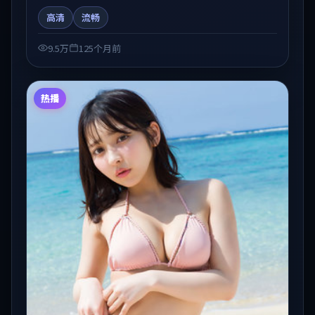
人物弧光与节奏推进中展开，兼具叙事张力与视听质
高清
流畅
感。适合关注国产在线观看、热播国产剧与院线佳片的
观众收藏与检索延伸。
9.5万
125个月前
热播