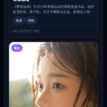
《寒锋追缉》为2019年美国出品的悬疑类型作品，由林
超贤执导，章子怡、河正宇等联合出演。剧情在人物弧
光与节奏推进中展开，兼具叙事张力与视听质感。可与
高清
流畅
站内国产剧、电影、综艺片单交叉检索，便于「国产在
线观看」场景下的类型发现。
3.4万
87个月前
新上