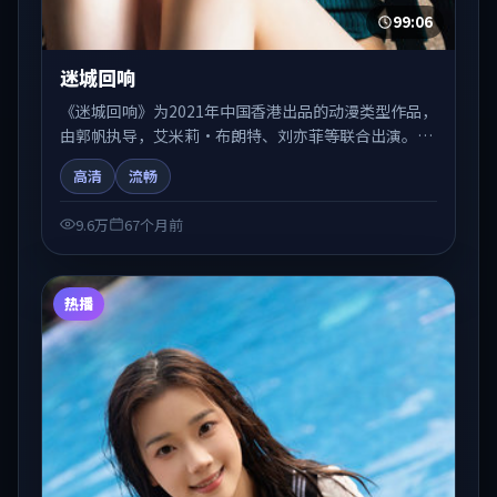
99:06
迷城回响
《迷城回响》为2021年中国香港出品的动漫类型作品，
由郭帆执导，艾米莉·布朗特、刘亦菲等联合出演。剧
情在人物弧光与节奏推进中展开，兼具叙事张力与视听
高清
流畅
质感。适合关注国产在线观看、热播国产剧与院线佳片
的观众收藏与检索延伸。
9.6万
67个月前
热播