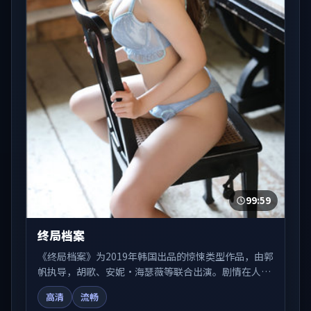
99:59
终局档案
《终局档案》为2019年韩国出品的惊悚类型作品，由郭
帆执导，胡歌、安妮·海瑟薇等联合出演。剧情在人物
弧光与节奏推进中展开，兼具叙事张力与视听质感。可
高清
流畅
与站内国产剧、电影、综艺片单交叉检索，便于「国产