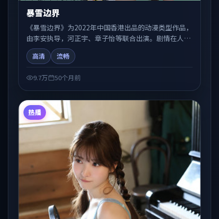
暴雪边界
《暴雪边界》为2022年中国香港出品的动漫类型作品，
由李安执导，河正宇、章子怡等联合出演。剧情在人物
弧光与节奏推进中展开，兼具叙事张力与视听质感。适
高清
流畅
合关注国产在线观看、热播国产剧与院线佳片的观众收
藏与检索延伸。
9.7万
50个月前
热播