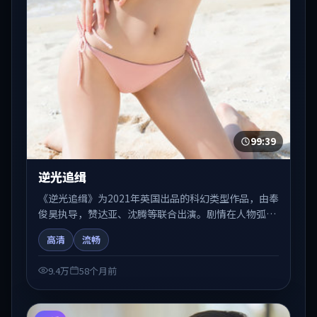
99:39
逆光追缉
《逆光追缉》为2021年英国出品的科幻类型作品，由奉
俊昊执导，赞达亚、沈腾等联合出演。剧情在人物弧光
与节奏推进中展开，兼具叙事张力与视听质感。可与站
高清
流畅
内国产剧、电影、综艺片单交叉检索，便于「国产在线
观看」场景下的类型发现。
9.4万
58个月前