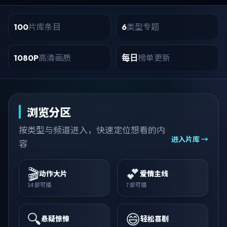
片库条目
类型专题
100
6
高清画质
榜单更新
1080P
每日
浏览分区
按类型与频道进入，快速定位想看的内
进入片库 →
容
🎬
💕
动作大片
爱情主线
14
部可播
7
部可播
🔍
😄
悬疑惊悚
轻松喜剧