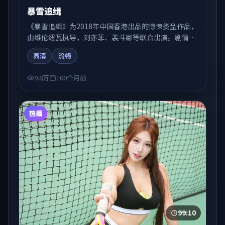
暴雪追缉
《暴雪追缉》为2018年中国香港出品的惊悚类型作品，
由维伦纽瓦执导，刘亦菲、裴斗娜等联合出演。剧情在
人物弧光与节奏推进中展开，兼具叙事张力与视听质
高清
流畅
感。适合关注国产在线观看、热播国产剧与院线佳片的
观众收藏与检索延伸。
9.8万
100个月前
热播
99:10